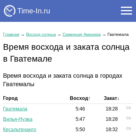
Time-In.ru
Главная
→
Восход солнца
→
Северная Америка
→
Гватемала
Время восхода и заката солнца
в Гватемале
Время восхода и заката солнца в городах
Гватемалы
Город
Восход↑
Закат↓
Сб
Гватемала
5:46
18:28
Сб
Вилья-Нуэва
5:47
18:28
Сб
Кесальтенанго
5:50
18:32