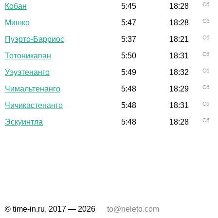
Сб
Кобан
5:45
18:28
Сб
Мишко
5:47
18:28
Сб
Пуэрто-Барриос
5:37
18:21
Сб
Тотоникапан
5:50
18:31
Сб
Уэуэтенанго
5:49
18:32
Сб
Чимальтенанго
5:48
18:29
Сб
Чичикастенанго
5:48
18:31
Сб
Эскуинтла
5:48
18:28
© time-in.ru, 2017 — 2026
to@neleto.com