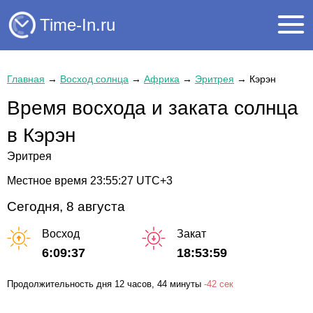
Time-In.ru
Главная
→
Восход солнца
→
Африка
→
Эритрея
→
Кэрэн
Время восхода и заката солнца
в Кэрэн
Эритрея
Местное время
23:55:28
UTC+3
Сегодня, 8 августа
Восход
Закат
6:09:37
18:53:59
Продолжительность дня
12 часов
, 44 минуты
-
42 сек