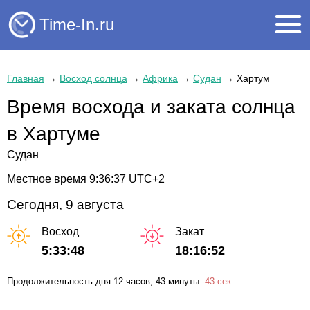
Time-In.ru
Главная
→
Восход солнца
→
Африка
→
Судан
→
Хартум
Время восхода и заката солнца
в Хартуме
Судан
Местное время
9:36:37
UTC+2
Сегодня, 9 августа
Восход
Закат
5:33:48
18:16:52
Продолжительность дня
12 часов
, 43 минуты
-
43 сек