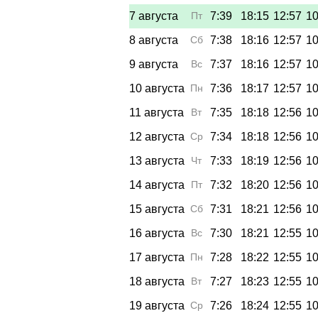
7 августа
Пт
7:39
18:15
12:57
10
8 августа
Сб
7:38
18:16
12:57
10
9 августа
Вс
7:37
18:16
12:57
10
10 августа
Пн
7:36
18:17
12:57
10
11 августа
Вт
7:35
18:18
12:56
10
12 августа
Ср
7:34
18:18
12:56
10
13 августа
Чт
7:33
18:19
12:56
10
14 августа
Пт
7:32
18:20
12:56
10
15 августа
Сб
7:31
18:21
12:56
10
16 августа
Вс
7:30
18:21
12:55
10
17 августа
Пн
7:28
18:22
12:55
10
18 августа
Вт
7:27
18:23
12:55
10
19 августа
Ср
7:26
18:24
12:55
10