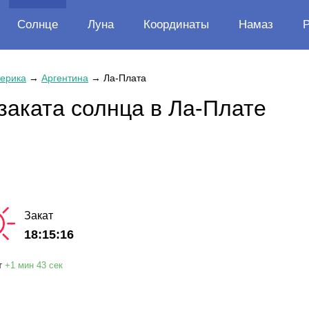
Солнце
Луна
Координаты
Намаз
ерика
→
Аргентина
→
Ла-Плата
заката солнца в Ла-Плате
Закат
18:15:16
т
+
1 мин
43 сек