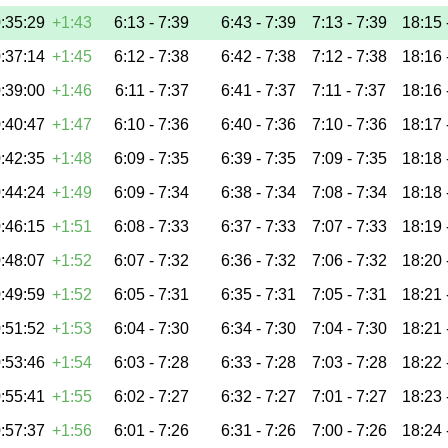
:35:29
+1:43
6:13 -
7:39
6:43 -
7:39
7:13 -
7:39
18:15 
:37:14
+1:45
6:12 -
7:38
6:42 -
7:38
7:12 -
7:38
18:16 
:39:00
+1:46
6:11 -
7:37
6:41 -
7:37
7:11 -
7:37
18:16 
:40:47
+1:47
6:10 -
7:36
6:40 -
7:36
7:10 -
7:36
18:17 
:42:35
+1:48
6:09 -
7:35
6:39 -
7:35
7:09 -
7:35
18:18 
:44:24
+1:49
6:09 -
7:34
6:38 -
7:34
7:08 -
7:34
18:18 
:46:15
+1:51
6:08 -
7:33
6:37 -
7:33
7:07 -
7:33
18:19 
:48:07
+1:52
6:07 -
7:32
6:36 -
7:32
7:06 -
7:32
18:20 
:49:59
+1:52
6:05 -
7:31
6:35 -
7:31
7:05 -
7:31
18:21 
:51:52
+1:53
6:04 -
7:30
6:34 -
7:30
7:04 -
7:30
18:21 
:53:46
+1:54
6:03 -
7:28
6:33 -
7:28
7:03 -
7:28
18:22 
:55:41
+1:55
6:02 -
7:27
6:32 -
7:27
7:01 -
7:27
18:23 
:57:37
+1:56
6:01 -
7:26
6:31 -
7:26
7:00 -
7:26
18:24 