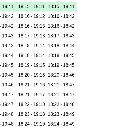
-
19:41
18:15 -
19:11
18:15 -
18:41
-
19:42
18:16 -
19:12
18:16 -
18:42
-
19:42
18:16 -
19:13
18:16 -
18:42
-
19:43
18:17 -
19:13
18:17 -
18:43
-
19:43
18:18 -
19:14
18:18 -
18:44
-
19:44
18:18 -
19:14
18:18 -
18:45
-
19:45
18:19 -
19:15
18:19 -
18:45
-
19:45
18:20 -
19:16
18:20 -
18:46
-
19:46
18:21 -
19:16
18:21 -
18:47
-
19:47
18:21 -
19:17
18:21 -
18:47
-
19:47
18:22 -
19:18
18:22 -
18:48
-
19:48
18:23 -
19:18
18:23 -
18:49
-
19:48
18:24 -
19:19
18:24 -
18:49