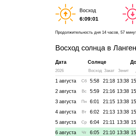
Восход
6:09:01
Продолжительность дня
14 часов
, 57 мину
Восход солнца в Ланген
Дата
Солнце
До
2026
Восход
Закат
Зенит
1 августа
Сб
5:58
21:18
13:38
15
2 августа
Вс
5:59
21:16
13:38
15
3 августа
Пн
6:01
21:15
13:38
15
4 августа
Вт
6:02
21:13
13:38
15
5 августа
Ср
6:04
21:11
13:38
15
6 августа
Чт
6:05
21:10
13:38
15