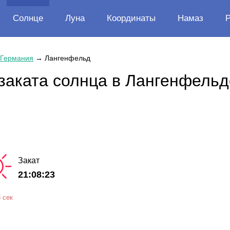
Солнце
Луна
Координаты
Намаз
Германия
→
Лангенфельд
заката солнца в Лангенфельд
Закат
21:08:23
 сек