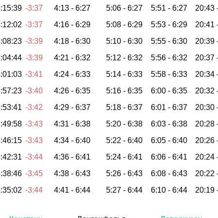
:15:39
-3:37
4:13 -
6:27
5:06 -
6:27
5:51 -
6:27
20:43 
:12:02
-3:37
4:16 -
6:29
5:08 -
6:29
5:53 -
6:29
20:41 
:08:23
-3:39
4:18 -
6:30
5:10 -
6:30
5:55 -
6:30
20:39 
:04:44
-3:39
4:21 -
6:32
5:12 -
6:32
5:56 -
6:32
20:37 
:01:03
-3:41
4:24 -
6:33
5:14 -
6:33
5:58 -
6:33
20:34 
:57:23
-3:40
4:26 -
6:35
5:16 -
6:35
6:00 -
6:35
20:32 
:53:41
-3:42
4:29 -
6:37
5:18 -
6:37
6:01 -
6:37
20:30 
:49:58
-3:43
4:31 -
6:38
5:20 -
6:38
6:03 -
6:38
20:28 
:46:15
-3:43
4:34 -
6:40
5:22 -
6:40
6:05 -
6:40
20:26 
:42:31
-3:44
4:36 -
6:41
5:24 -
6:41
6:06 -
6:41
20:24 
:38:46
-3:45
4:38 -
6:43
5:26 -
6:43
6:08 -
6:43
20:22 
:35:02
-3:44
4:41 -
6:44
5:27 -
6:44
6:10 -
6:44
20:19 