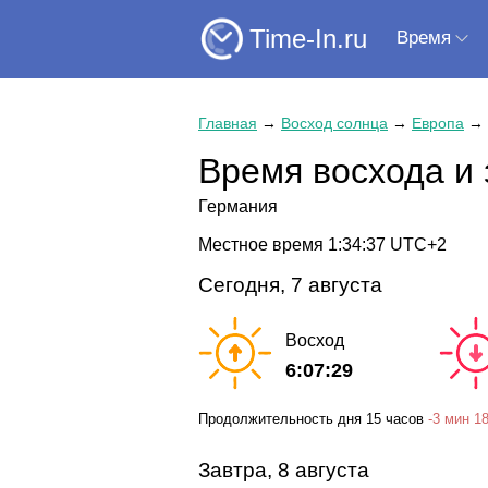
Time-In.ru
Время
Главная
→
Восход солнца
→
Европа
→
Время восхода и 
Германия
Местное время
1:34:38
UTC+2
Сегодня, 7 августа
Восход
6:07:29
Продолжительность дня
15 часов
-
3 мин
18
Завтра, 8 августа