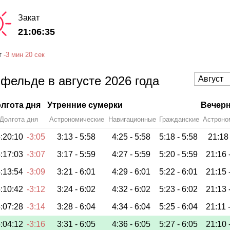
Закат
21:06:35
т
-
3 мин
20 сек
фельде в августе 2026 года
лгота дня
Утренние сумерки
Вечерн
Долгота дня
Астрономические
Навигационные
Гражданские
Астроно
:20:10
-3:05
3:13 -
5:58
4:25 -
5:58
5:18 -
5:58
21:18
:17:03
-3:07
3:17 -
5:59
4:27 -
5:59
5:20 -
5:59
21:16 
:13:54
-3:09
3:21 -
6:01
4:29 -
6:01
5:22 -
6:01
21:15 
:10:42
-3:12
3:24 -
6:02
4:32 -
6:02
5:23 -
6:02
21:13 
:07:28
-3:14
3:28 -
6:04
4:34 -
6:04
5:25 -
6:04
21:11 
:04:12
-3:16
3:31 -
6:05
4:36 -
6:05
5:27 -
6:05
21:10 