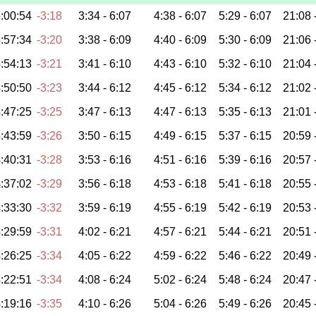
:00:54
-3:18
3:34 -
6:07
4:38 -
6:07
5:29 -
6:07
21:08 
:57:34
-3:20
3:38 -
6:09
4:40 -
6:09
5:30 -
6:09
21:06 
:54:13
-3:21
3:41 -
6:10
4:43 -
6:10
5:32 -
6:10
21:04 
:50:50
-3:23
3:44 -
6:12
4:45 -
6:12
5:34 -
6:12
21:02 
:47:25
-3:25
3:47 -
6:13
4:47 -
6:13
5:35 -
6:13
21:01 
:43:59
-3:26
3:50 -
6:15
4:49 -
6:15
5:37 -
6:15
20:59 
:40:31
-3:28
3:53 -
6:16
4:51 -
6:16
5:39 -
6:16
20:57 
:37:02
-3:29
3:56 -
6:18
4:53 -
6:18
5:41 -
6:18
20:55 
:33:30
-3:32
3:59 -
6:19
4:55 -
6:19
5:42 -
6:19
20:53 
:29:59
-3:31
4:02 -
6:21
4:57 -
6:21
5:44 -
6:21
20:51 
:26:25
-3:34
4:05 -
6:22
4:59 -
6:22
5:46 -
6:22
20:49 
:22:51
-3:34
4:08 -
6:24
5:02 -
6:24
5:48 -
6:24
20:47 
:19:16
-3:35
4:10 -
6:26
5:04 -
6:26
5:49 -
6:26
20:45 