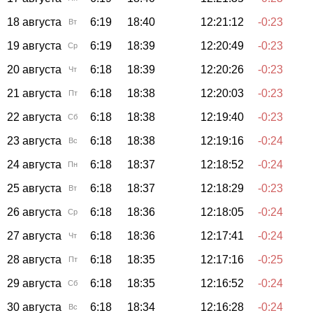
18 августа
6:19
18:40
12:21:12
-0:23
Вт
19 августа
6:19
18:39
12:20:49
-0:23
Ср
20 августа
6:18
18:39
12:20:26
-0:23
Чт
21 августа
6:18
18:38
12:20:03
-0:23
Пт
22 августа
6:18
18:38
12:19:40
-0:23
Сб
23 августа
6:18
18:38
12:19:16
-0:24
Вс
24 августа
6:18
18:37
12:18:52
-0:24
Пн
25 августа
6:18
18:37
12:18:29
-0:23
Вт
26 августа
6:18
18:36
12:18:05
-0:24
Ср
27 августа
6:18
18:36
12:17:41
-0:24
Чт
28 августа
6:18
18:35
12:17:16
-0:25
Пт
29 августа
6:18
18:35
12:16:52
-0:24
Сб
30 августа
6:18
18:34
12:16:28
-0:24
Вс