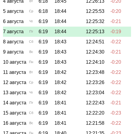
4 августа
6:18
18:45
12:26:13
-0:20
Вт
5 августа
6:18
18:44
12:25:53
-0:20
Ср
6 августа
6:19
18:44
12:25:32
-0:21
Чт
7 августа
6:19
18:44
12:25:13
-0:19
Пт
8 августа
6:19
18:43
12:24:51
-0:22
Сб
9 августа
6:19
18:43
12:24:30
-0:21
Вс
10 августа
6:19
18:43
12:24:10
-0:20
Пн
11 августа
6:19
18:42
12:23:48
-0:22
Вт
12 августа
6:19
18:42
12:23:26
-0:22
Ср
13 августа
6:19
18:42
12:23:04
-0:22
Чт
14 августа
6:19
18:41
12:22:43
-0:21
Пт
15 августа
6:19
18:41
12:22:20
-0:23
Сб
16 августа
6:19
18:41
12:21:58
-0:22
Вс
17 августа
6:19
18:40
12:21:35
-0:23
Пн