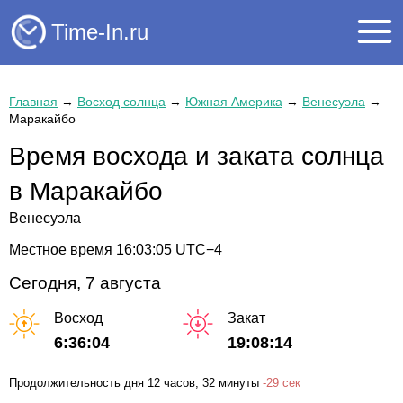
Time-In.ru
Главная
→
Восход солнца
→
Южная Америка
→
Венесуэла
→
Маракайбо
Время восхода и заката солнца
в Маракайбо
Венесуэла
Местное время
16:03:05
UTC−4
Сегодня, 7 августа
Восход
Закат
6:36:04
19:08:14
Продолжительность дня
12 часов
, 32 минуты
-
29 сек