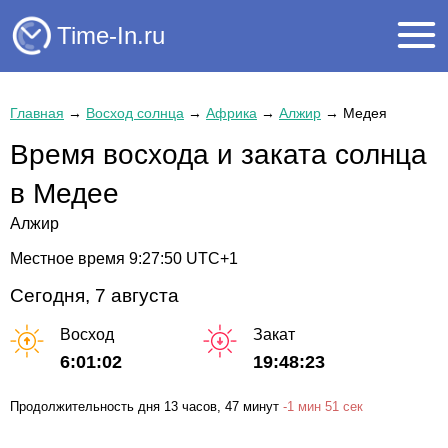
Time-In.ru
Главная
→
Восход солнца
→
Африка
→
Алжир
→
Медея
Время восхода и заката солнца
в Медее
Алжир
Местное время
9:27:50
UTC+1
Сегодня, 7 августа
Восход
Закат
6:01:02
19:48:23
Продолжительность дня
13 часов
, 47 минут
-
1 мин
51 сек