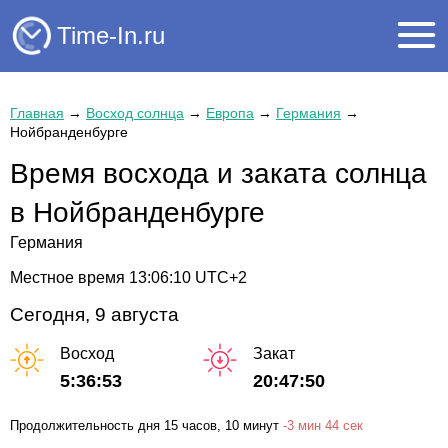
Time-In.ru
Главная
→
Восход солнца
→
Европа
→
Германия
→
Нойбранденбурге
Время восхода и заката солнца
в Нойбранденбурге
Германия
Местное время
13:06:11
UTC+2
Сегодня, 9 августа
Восход
Закат
5:36:53
20:47:50
Продолжительность дня
15 часов
, 10 минут
-
3 мин
44 сек