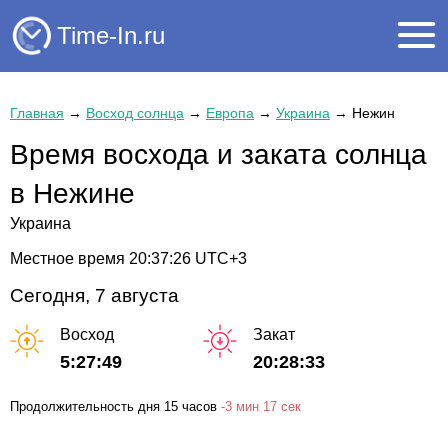
Time-In.ru
Главная
→
Восход солнца
→
Европа
→
Украина
→
Нежин
Время восхода и заката солнца
в Нежине
Украина
Местное время
20:37:27
UTC+3
Сегодня, 7 августа
Восход
Закат
5:27:49
20:28:33
Продолжительность дня
15 часов
-
3 мин
17 сек