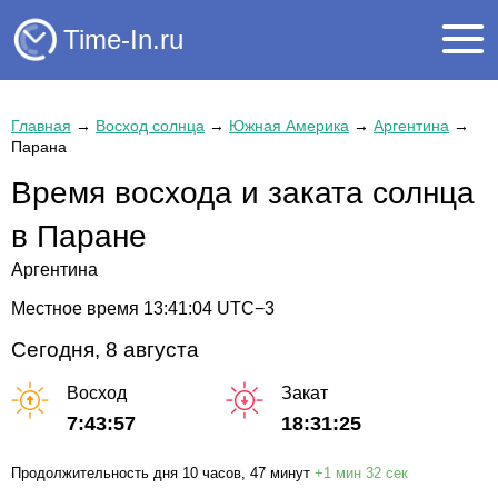
Time-In.ru
Главная
→
Восход солнца
→
Южная Америка
→
Аргентина
→
Парана
Время восхода и заката солнца
в Паране
Аргентина
Местное время
13:41:04
UTC−3
Сегодня, 8 августа
Восход
Закат
7:43:57
18:31:25
Продолжительность дня
10 часов
, 47 минут
+
1 мин
32 сек