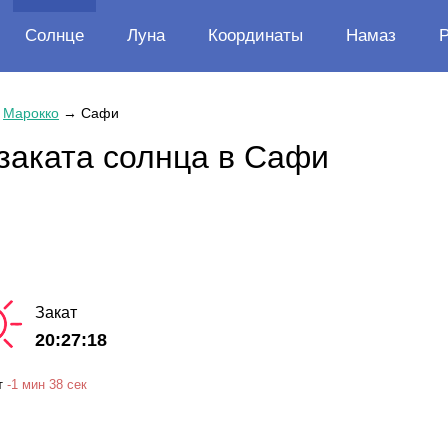
Солнце
Луна
Координаты
Намаз
→
Марокко
→
Сафи
заката солнца в Сафи
Закат
20:27:18
т
-
1 мин
38 сек