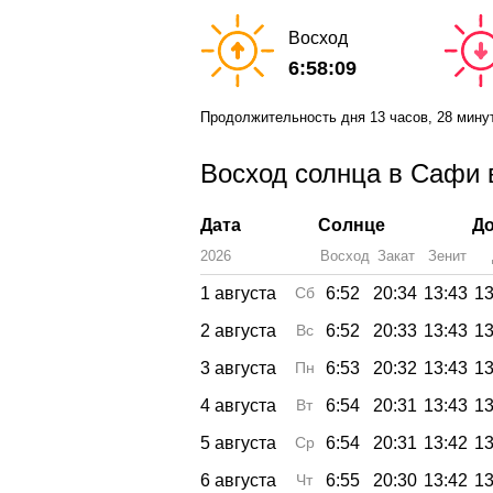
Восход
6:58:09
Продолжительность дня
13 часов
, 28 мину
Восход солнца в Сафи в
Дата
Солнце
До
2026
Восход
Закат
Зенит
1 августа
Сб
6:52
20:34
13:43
13
2 августа
Вс
6:52
20:33
13:43
13
3 августа
Пн
6:53
20:32
13:43
13
4 августа
Вт
6:54
20:31
13:43
13
5 августа
Ср
6:54
20:31
13:42
13
6 августа
Чт
6:55
20:30
13:42
13