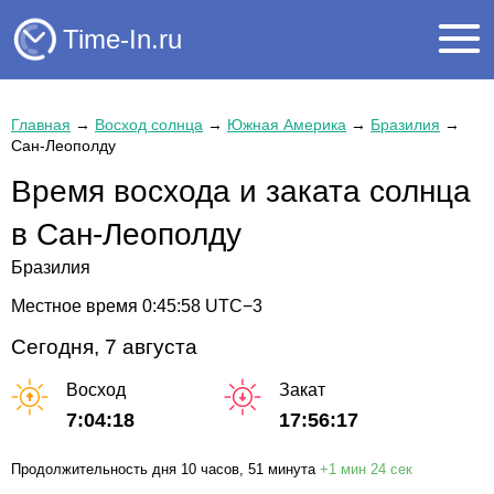
Time-In.ru
Главная
→
Восход солнца
→
Южная Америка
→
Бразилия
→
Сан-Леополду
Время восхода и заката солнца
в Сан-Леополду
Бразилия
Местное время
0:45:59
UTC−3
Сегодня, 7 августа
Восход
Закат
7:04:18
17:56:17
Продолжительность дня
10 часов
, 51 минута
+
1 мин
24 сек