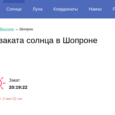
Солнце
Луна
Координаты
Намаз
Венгрия
→
Шопрон
заката солнца в Шопроне
Закат
20:19:22
т
-
2 мин
52 сек