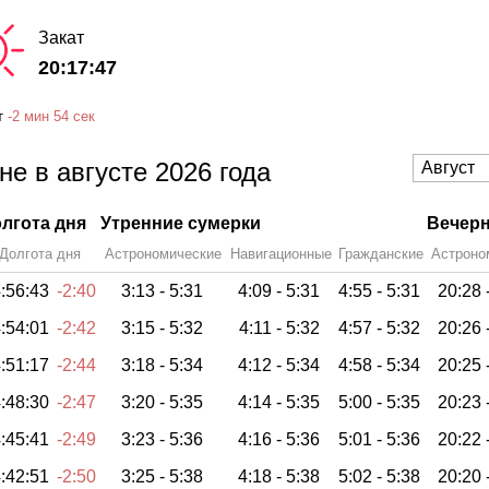
Закат
20:17:47
т
-
2 мин
54 сек
е в августе 2026 года
лгота дня
Утренние сумерки
Вечерн
Долгота дня
Астрономические
Навигационные
Гражданские
Астроно
:56:43
-2:40
3:13 -
5:31
4:09 -
5:31
4:55 -
5:31
20:28 
:54:01
-2:42
3:15 -
5:32
4:11 -
5:32
4:57 -
5:32
20:26 
:51:17
-2:44
3:18 -
5:34
4:12 -
5:34
4:58 -
5:34
20:25 
:48:30
-2:47
3:20 -
5:35
4:14 -
5:35
5:00 -
5:35
20:23 
:45:41
-2:49
3:23 -
5:36
4:16 -
5:36
5:01 -
5:36
20:22 
:42:51
-2:50
3:25 -
5:38
4:18 -
5:38
5:02 -
5:38
20:20 