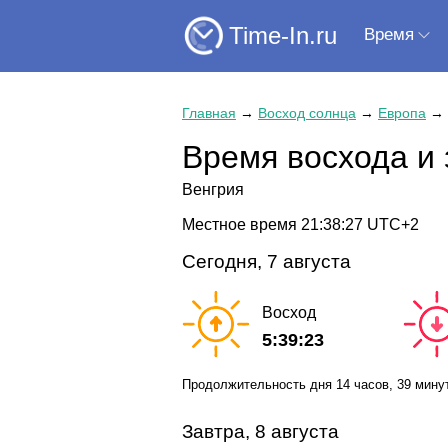
Time-In.ru
Время
Главная
→
Восход солнца
→
Европа
→
Время восхода и 
Венгрия
Местное время
21:38:28
UTC+2
Сегодня, 7 августа
Восход
5:39:23
Продолжительность дня
14 часов
, 39 мину
Завтра, 8 августа