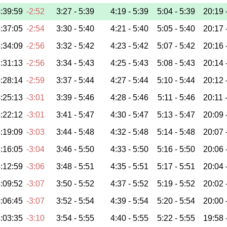
:39:59
-2:52
3:27 -
5:39
4:19 -
5:39
5:04 -
5:39
20:19 
:37:05
-2:54
3:30 -
5:40
4:21 -
5:40
5:05 -
5:40
20:17 
:34:09
-2:56
3:32 -
5:42
4:23 -
5:42
5:07 -
5:42
20:16 
:31:13
-2:56
3:34 -
5:43
4:25 -
5:43
5:08 -
5:43
20:14 
:28:14
-2:59
3:37 -
5:44
4:27 -
5:44
5:10 -
5:44
20:12 
:25:13
-3:01
3:39 -
5:46
4:28 -
5:46
5:11 -
5:46
20:11 
:22:12
-3:01
3:41 -
5:47
4:30 -
5:47
5:13 -
5:47
20:09 
:19:09
-3:03
3:44 -
5:48
4:32 -
5:48
5:14 -
5:48
20:07 
:16:05
-3:04
3:46 -
5:50
4:33 -
5:50
5:16 -
5:50
20:06 
:12:59
-3:06
3:48 -
5:51
4:35 -
5:51
5:17 -
5:51
20:04 
:09:52
-3:07
3:50 -
5:52
4:37 -
5:52
5:19 -
5:52
20:02 
:06:45
-3:07
3:52 -
5:54
4:39 -
5:54
5:20 -
5:54
20:00 
:03:35
-3:10
3:54 -
5:55
4:40 -
5:55
5:22 -
5:55
19:58 