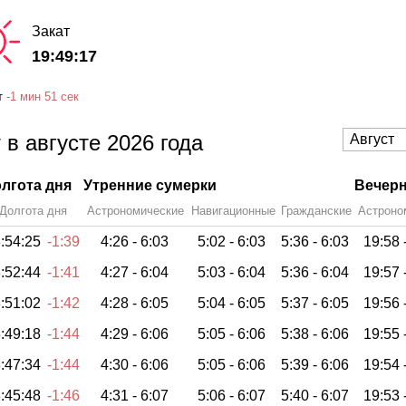
Закат
19:49:17
т
-
1 мин
51 сек
 в августе 2026 года
лгота дня
Утренние сумерки
Вечерн
Долгота дня
Астрономические
Навигационные
Гражданские
Астроно
:54:25
-1:39
4:26 -
6:03
5:02 -
6:03
5:36 -
6:03
19:58 
:52:44
-1:41
4:27 -
6:04
5:03 -
6:04
5:36 -
6:04
19:57 
:51:02
-1:42
4:28 -
6:05
5:04 -
6:05
5:37 -
6:05
19:56 
:49:18
-1:44
4:29 -
6:06
5:05 -
6:06
5:38 -
6:06
19:55 
:47:34
-1:44
4:30 -
6:06
5:05 -
6:06
5:39 -
6:06
19:54 
:45:48
-1:46
4:31 -
6:07
5:06 -
6:07
5:40 -
6:07
19:53 