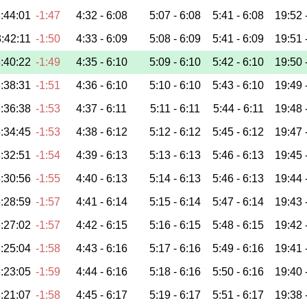
:44:01
-1:47
4:32 -
6:08
5:07 -
6:08
5:41 -
6:08
19:52 
:42:11
-1:50
4:33 -
6:09
5:08 -
6:09
5:41 -
6:09
19:51 
:40:22
-1:49
4:35 -
6:10
5:09 -
6:10
5:42 -
6:10
19:50 
:38:31
-1:51
4:36 -
6:10
5:10 -
6:10
5:43 -
6:10
19:49 
:36:38
-1:53
4:37 -
6:11
5:11 -
6:11
5:44 -
6:11
19:48 
:34:45
-1:53
4:38 -
6:12
5:12 -
6:12
5:45 -
6:12
19:47 
:32:51
-1:54
4:39 -
6:13
5:13 -
6:13
5:46 -
6:13
19:45 
:30:56
-1:55
4:40 -
6:13
5:14 -
6:13
5:46 -
6:13
19:44 
:28:59
-1:57
4:41 -
6:14
5:15 -
6:14
5:47 -
6:14
19:43 
:27:02
-1:57
4:42 -
6:15
5:16 -
6:15
5:48 -
6:15
19:42 
:25:04
-1:58
4:43 -
6:16
5:17 -
6:16
5:49 -
6:16
19:41 
:23:05
-1:59
4:44 -
6:16
5:18 -
6:16
5:50 -
6:16
19:40 
:21:07
-1:58
4:45 -
6:17
5:19 -
6:17
5:51 -
6:17
19:38 