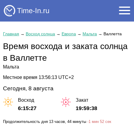
Time-In.ru
Главная
→
Восход солнца
→
Европа
→
Мальта
→
Валлетта
Время восхода и заката солнца
в Валлетте
Мальта
Местное время
13:56:14
UTC+2
Сегодня, 8 августа
Восход
Закат
6:15:27
19:59:38
Продолжительность дня
13 часов
, 44 минуты
-
1 мин
52 сек