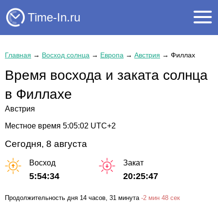
Time-In.ru
Главная
→
Восход солнца
→
Европа
→
Австрия
→
Филлах
Время восхода и заката солнца
в Филлахе
Австрия
Местное время
5:05:02
UTC+2
Сегодня, 8 августа
Восход
Закат
5:54:34
20:25:47
Продолжительность дня
14 часов
, 31 минута
-
2 мин
48 сек