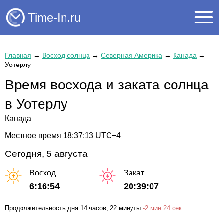
Time-In.ru
Главная
→
Восход солнца
→
Северная Америка
→
Канада
→
Уотерлу
Время восхода и заката солнца
в Уотерлу
Канада
Местное время
18:37:14
UTC−4
Сегодня, 5 августа
Восход
Закат
6:16:54
20:39:07
Продолжительность дня
14 часов
, 22 минуты
-
2 мин
24 сек