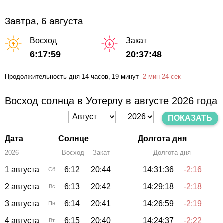
Завтра, 6 августа
Восход
Закат
6:17:59
20:37:48
Продолжительность дня
14 часов
, 19 минут
-
2 мин
24 сек
Восход солнца в Уотерлу в августе 2026 года
ПОКАЗАТЬ
Дата
Солнце
Долгота дня
2026
Восход
Закат
Зенит
Долгота дня
1 августа
6:12
20:44
14:31:36
-2:16
Сб
2 августа
6:13
20:42
14:29:18
-2:18
Вс
3 августа
6:14
20:41
14:26:59
-2:19
Пн
4 августа
6:15
20:40
14:24:37
-2:22
Вт