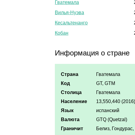
Гватемала
Вилья-Нуэва
Кесальтенанго
Кобан
Информация о стране
Страна
Гватемала
Код
GT, GTM
Столица
Гватемала
Население
13,550,440 (2016
Язык
испанский
Валюта
GTQ (Quetzal)
Граничит
Белиз, Гондурас,