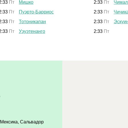
2:33
Пт
Мишко
2:33
Пт
Чимал
2:33
Пт
Пуэрто-Барриос
2:33
Пт
Чичик
2:33
Пт
Тотоникапан
2:33
Пт
Эскуи
2:33
Пт
Уэуэтенанго
2:33
Пт
)
 Мексика, Сальвадор