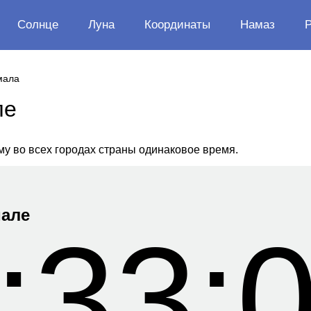
Солнце
Луна
Координаты
Намаз
мала
ле
му во всех городах страны одинаковое время.
мале
:33: