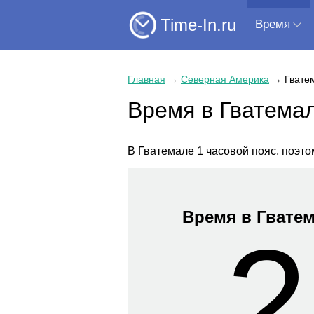
Time-In.ru
Время
Главная
→
Северная Америка
→
Гвате
Время в Гватема
В Гватемале 1 часовой пояс, поэто
Время в Гвате
2