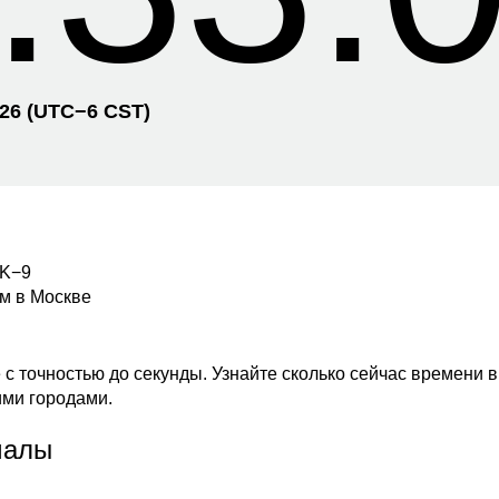
026
(UTC−
6 CST)
SK−9
ем в Москве
с точностью до секунды. Узнайте сколько сейчас времени в
ими городами.
малы