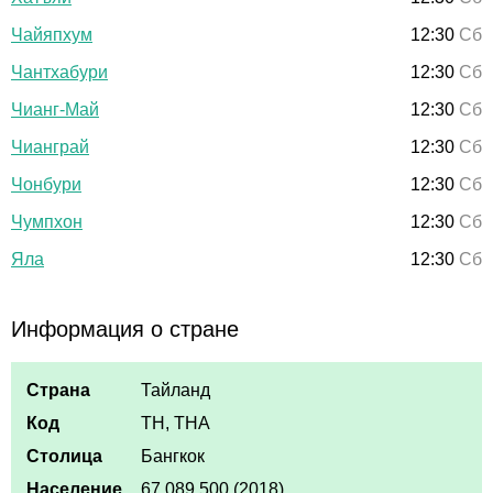
Чайяпхум
12:30
Сб
Чантхабури
12:30
Сб
Чианг-Май
12:30
Сб
Чианграй
12:30
Сб
Чонбури
12:30
Сб
Чумпхон
12:30
Сб
Яла
12:30
Сб
Информация о стране
Страна
Тайланд
Код
TH, THA
Столица
Бангкок
Население
67,089,500 (2018)