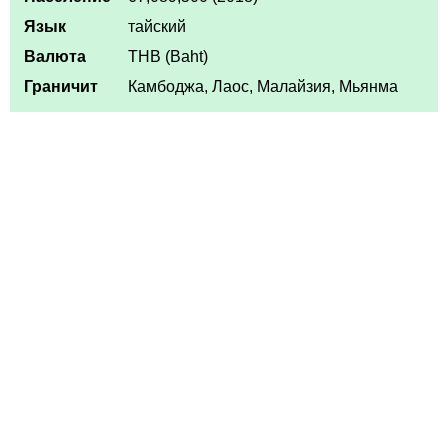
Язык
тайский
Валюта
THB (Baht)
Граничит
Камбоджа, Лаос, Малайзия, Мьянма