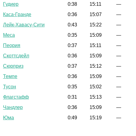
Гудиер
0:38
15:11
—
Каса-Гранде
0:36
15:07
—
Лейк-Хавасу-Сити
0:43
15:22
—
Меса
0:35
15:09
—
Пеория
0:37
15:11
—
Скоттсдейл
0:36
15:09
—
Сюрприз
0:37
15:12
—
Темпе
0:36
15:09
—
Тусон
0:35
15:02
—
Флагстафф
0:31
15:13
—
Чандлер
0:36
15:09
—
Юма
0:49
15:19
—