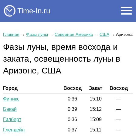
Time-In.ru
Главная
→
Фазы луны
→
Северная Америка
→
США
→
Аризона
Фазы луны, время восхода и
заката, освещенность луны в
Аризоне, США
Город
Восход
Закат
Восход
Финикс
0:36
15:10
—
Бакай
0:39
15:12
—
Гилберт
0:36
15:09
—
Глендейл
0:37
15:11
—