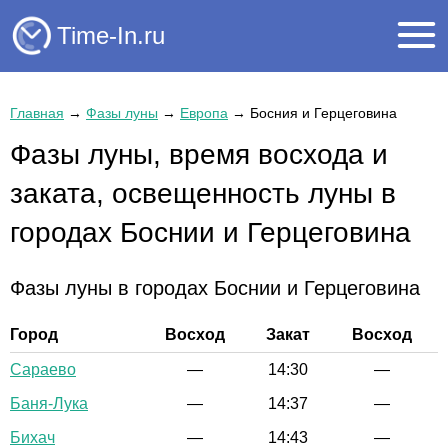
Time-In.ru
Главная
→
Фазы луны
→
Европа
→
Босния и Герцеговина
Фазы луны, время восхода и
заката, освещенность луны в
городах Боснии и Герцеговина
Фазы луны в городах Боснии и Герцеговина
Город
Восход
Закат
Восход
Сараево
—
14:30
—
Баня-Лука
—
14:37
—
Бихач
—
14:43
—