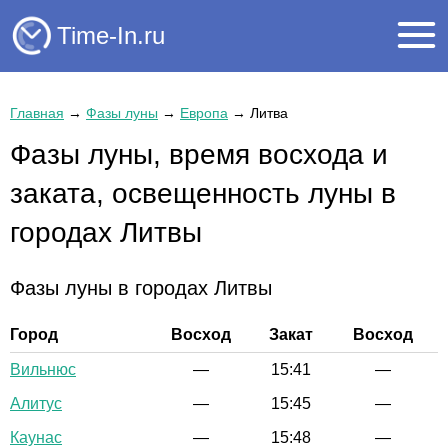
Time-In.ru
Главная
→
Фазы луны
→
Европа
→
Литва
Фазы луны, время восхода и
заката, освещенность луны в
городах Литвы
Фазы луны в городах Литвы
Город
Восход
Закат
Восход
Вильнюс
—
15:41
—
Алитус
—
15:45
—
Каунас
—
15:48
—