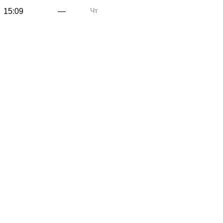
Чт
15:09
—