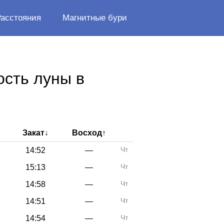
Расстояния
Магнитные бури
ость луны в
Закат
↓
Восход
↑
Чт
14:52
—
Чт
15:13
—
Чт
14:58
—
Чт
14:51
—
Чт
14:54
—