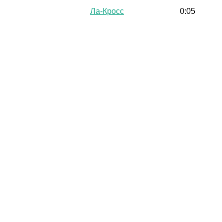
Ла-Кросс
0:05