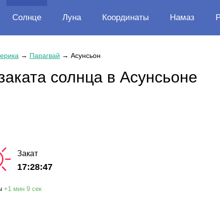
Солнце
Луна
Координаты
Намаз
ерика
→
Парагвай
→
Асунсьон
заката солнца в Асунсьоне
Закат
17:28:47
ы
+
1 мин
9 сек