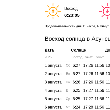
Восход
6:23:05
Продолжительность дня
11 часов
, 6 минут
Восход солнца в Асунсь
Дата
Солнце
До
2026
Восход
Закат
Зенит
1 августа
Сб
6:27
17:26
11:56
10
2 августа
Вс
6:27
17:26
11:56
10
3 августа
Пн
6:26
17:26
11:56
11
4 августа
Вт
6:25
17:27
11:56
11
5 августа
Ср
6:25
17:27
11:56
11
6 августа
Чт
6:24
17:28
11:56
11