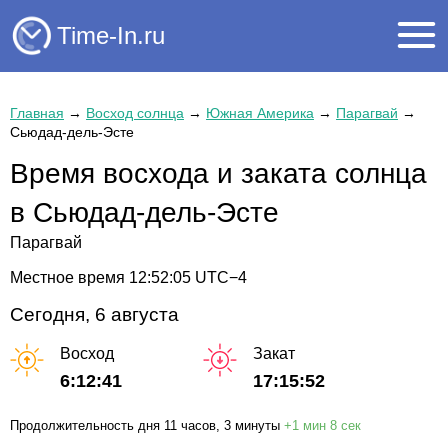
Time-In.ru
Главная
→
Восход солнца
→
Южная Америка
→
Парагвай
→
Сьюдад-дель-Эсте
Время восхода и заката солнца
в Сьюдад-дель-Эсте
Парагвай
Местное время
12:52:05
UTC−4
Сегодня, 6 августа
Восход
Закат
6:12:41
17:15:52
Продолжительность дня
11 часов
, 3 минуты
+
1 мин
8 сек