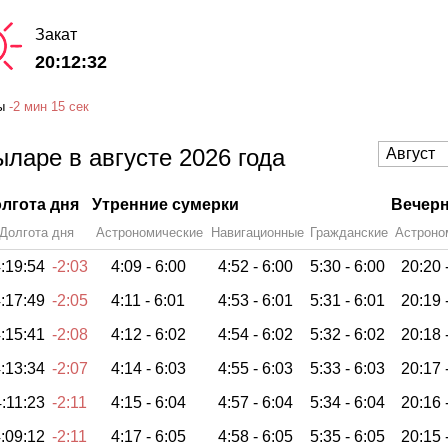
Закат
20:12:32
ы
-
2 мин
15 сек
ларе в августе 2026 года
лгота дня
Утренние сумерки
Вечерн
Долгота дня
Астрономические
Навигационные
Гражданские
Астроно
:19:54
-2:03
4:09 -
6:00
4:52 -
6:00
5:30 -
6:00
20:20 
:17:49
-2:05
4:11 -
6:01
4:53 -
6:01
5:31 -
6:01
20:19 
:15:41
-2:08
4:12 -
6:02
4:54 -
6:02
5:32 -
6:02
20:18 
:13:34
-2:07
4:14 -
6:03
4:55 -
6:03
5:33 -
6:03
20:17 
:11:23
-2:11
4:15 -
6:04
4:57 -
6:04
5:34 -
6:04
20:16 
:09:12
-2:11
4:17 -
6:05
4:58 -
6:05
5:35 -
6:05
20:15 