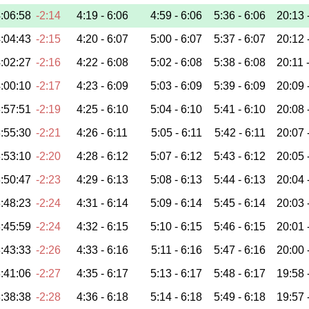
:06:58
-2:14
4:19 -
6:06
4:59 -
6:06
5:36 -
6:06
20:13 
:04:43
-2:15
4:20 -
6:07
5:00 -
6:07
5:37 -
6:07
20:12 
:02:27
-2:16
4:22 -
6:08
5:02 -
6:08
5:38 -
6:08
20:11 
:00:10
-2:17
4:23 -
6:09
5:03 -
6:09
5:39 -
6:09
20:09 
:57:51
-2:19
4:25 -
6:10
5:04 -
6:10
5:41 -
6:10
20:08 
:55:30
-2:21
4:26 -
6:11
5:05 -
6:11
5:42 -
6:11
20:07 
:53:10
-2:20
4:28 -
6:12
5:07 -
6:12
5:43 -
6:12
20:05 
:50:47
-2:23
4:29 -
6:13
5:08 -
6:13
5:44 -
6:13
20:04 
:48:23
-2:24
4:31 -
6:14
5:09 -
6:14
5:45 -
6:14
20:03 
:45:59
-2:24
4:32 -
6:15
5:10 -
6:15
5:46 -
6:15
20:01 
:43:33
-2:26
4:33 -
6:16
5:11 -
6:16
5:47 -
6:16
20:00 
:41:06
-2:27
4:35 -
6:17
5:13 -
6:17
5:48 -
6:17
19:58 
:38:38
-2:28
4:36 -
6:18
5:14 -
6:18
5:49 -
6:18
19:57 