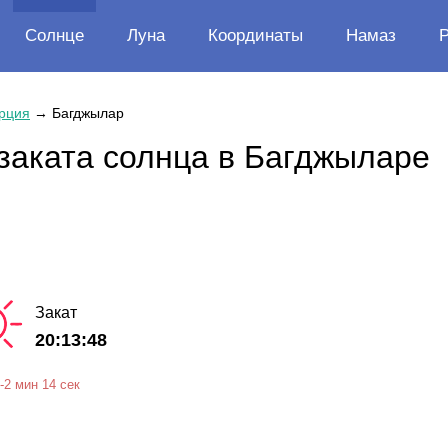
Солнце
Луна
Координаты
Намаз
рция
→
Багджылар
заката солнца в Багджыларе
Закат
20:13:48
-
2 мин
14 сек