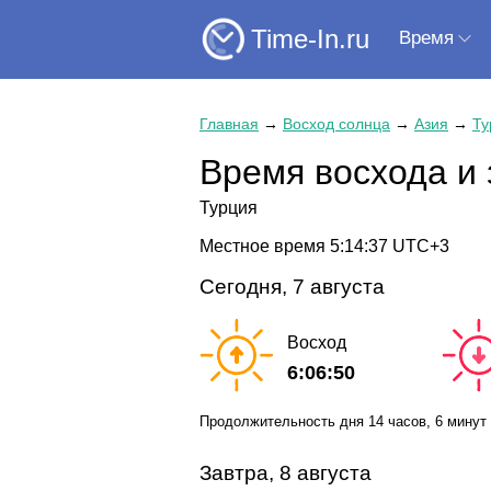
Time-In.ru
Время
Главная
→
Восход солнца
→
Азия
→
Ту
Время восхода и 
Турция
Местное время
5:14:38
UTC+3
Сегодня, 7 августа
Восход
6:06:50
Продолжительность дня
14 часов
, 6 минут
Завтра, 8 августа