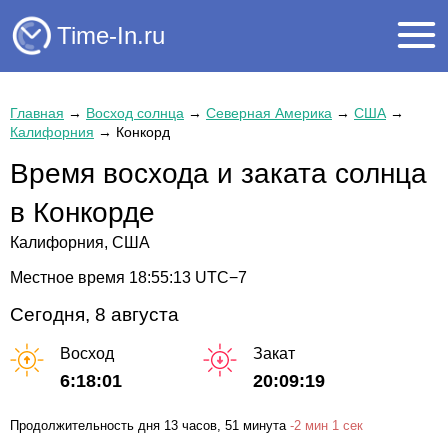
Time-In.ru
Главная
→
Восход солнца
→
Северная Америка
→
США
→
Калифорния
→
Конкорд
Время восхода и заката солнца
в Конкорде
Калифорния, США
Местное время
18:55:14
UTC−7
Сегодня, 8 августа
Восход
Закат
6:18:01
20:09:19
Продолжительность дня
13 часов
, 51 минута
-
2 мин
1 сек