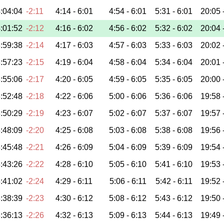
:04:04
-2:11
4:14 -
6:01
4:54 -
6:01
5:31 -
6:01
20:05 
:01:52
-2:12
4:16 -
6:02
4:56 -
6:02
5:32 -
6:02
20:04 
:59:38
-2:14
4:17 -
6:03
4:57 -
6:03
5:33 -
6:03
20:02 
:57:23
-2:15
4:19 -
6:04
4:58 -
6:04
5:34 -
6:04
20:01 
:55:06
-2:17
4:20 -
6:05
4:59 -
6:05
5:35 -
6:05
20:00 
:52:48
-2:18
4:22 -
6:06
5:00 -
6:06
5:36 -
6:06
19:58 
:50:29
-2:19
4:23 -
6:07
5:02 -
6:07
5:37 -
6:07
19:57 
:48:09
-2:20
4:25 -
6:08
5:03 -
6:08
5:38 -
6:08
19:56 
:45:48
-2:21
4:26 -
6:09
5:04 -
6:09
5:39 -
6:09
19:54 
:43:26
-2:22
4:28 -
6:10
5:05 -
6:10
5:41 -
6:10
19:53 
:41:02
-2:24
4:29 -
6:11
5:06 -
6:11
5:42 -
6:11
19:52 
:38:39
-2:23
4:30 -
6:12
5:08 -
6:12
5:43 -
6:12
19:50 
:36:13
-2:26
4:32 -
6:13
5:09 -
6:13
5:44 -
6:13
19:49 