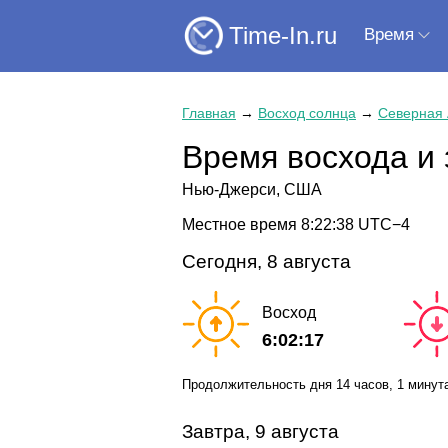
Time-In.ru
Время
Главная
→
Восход солнца
→
Северная
Время восхода и 
Нью-Джерси, США
Местное время
8:22:39
UTC−4
Сегодня, 8 августа
Восход
6:02:17
Продолжительность дня
14 часов
, 1 минут
Завтра, 9 августа