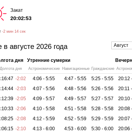
Закат
20:02:53
т
-
2 мин
14 сек
 в августе 2026 года
лгота дня
Утренние сумерки
Вечерн
Долгота дня
Астрономические
Навигационные
Гражданские
Астроно
:16:47
-2:02
4:06 -
5:55
4:47 -
5:55
5:25 -
5:55
20:12 
:14:44
-2:03
4:07 -
5:56
4:48 -
5:56
5:26 -
5:56
20:11 
:12:39
-2:05
4:09 -
5:57
4:49 -
5:57
5:27 -
5:57
20:10 
:10:33
-2:06
4:10 -
5:58
4:51 -
5:58
5:28 -
5:58
20:08 
:08:25
-2:08
4:12 -
5:59
4:52 -
5:59
5:29 -
5:59
20:07 
:06:15
-2:10
4:13 -
6:00
4:53 -
6:00
5:30 -
6:00
20:06 