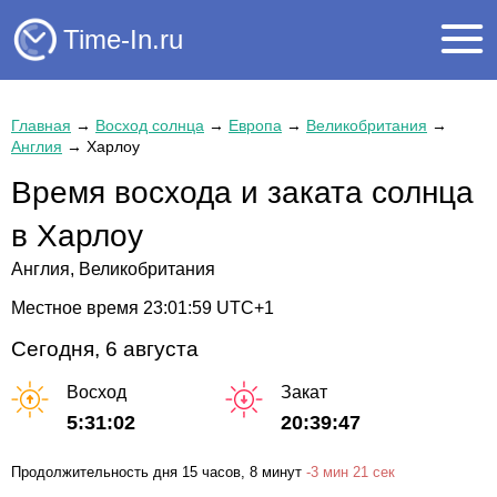
Time-In.ru
Главная
→
Восход солнца
→
Европа
→
Великобритания
→
Англия
→
Харлоу
Время восхода и заката солнца
в Харлоу
Англия, Великобритания
Местное время
23:02:00
UTC+1
Сегодня, 6 августа
Восход
Закат
5:31:02
20:39:47
Продолжительность дня
15 часов
, 8 минут
-
3 мин
21 сек