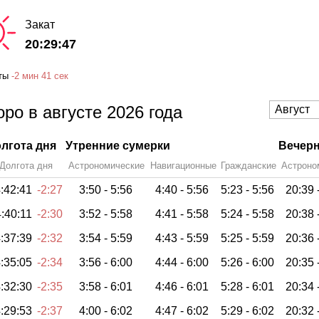
Закат
20:29:47
ты
-
2 мин
41 сек
ро в августе 2026 года
лгота дня
Утренние сумерки
Вечерн
Долгота дня
Астрономические
Навигационные
Гражданские
Астроно
:42:41
-2:27
3:50 -
5:56
4:40 -
5:56
5:23 -
5:56
20:39 
:40:11
-2:30
3:52 -
5:58
4:41 -
5:58
5:24 -
5:58
20:38 
:37:39
-2:32
3:54 -
5:59
4:43 -
5:59
5:25 -
5:59
20:36 
:35:05
-2:34
3:56 -
6:00
4:44 -
6:00
5:26 -
6:00
20:35 
:32:30
-2:35
3:58 -
6:01
4:46 -
6:01
5:28 -
6:01
20:34 
:29:53
-2:37
4:00 -
6:02
4:47 -
6:02
5:29 -
6:02
20:32 