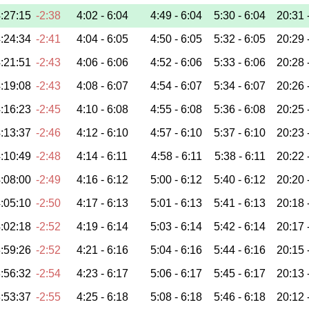
:27:15
-2:38
4:02 -
6:04
4:49 -
6:04
5:30 -
6:04
20:31 
:24:34
-2:41
4:04 -
6:05
4:50 -
6:05
5:32 -
6:05
20:29 
:21:51
-2:43
4:06 -
6:06
4:52 -
6:06
5:33 -
6:06
20:28 
:19:08
-2:43
4:08 -
6:07
4:54 -
6:07
5:34 -
6:07
20:26 
:16:23
-2:45
4:10 -
6:08
4:55 -
6:08
5:36 -
6:08
20:25 
:13:37
-2:46
4:12 -
6:10
4:57 -
6:10
5:37 -
6:10
20:23 
:10:49
-2:48
4:14 -
6:11
4:58 -
6:11
5:38 -
6:11
20:22 
:08:00
-2:49
4:16 -
6:12
5:00 -
6:12
5:40 -
6:12
20:20 
:05:10
-2:50
4:17 -
6:13
5:01 -
6:13
5:41 -
6:13
20:18 
:02:18
-2:52
4:19 -
6:14
5:03 -
6:14
5:42 -
6:14
20:17 
:59:26
-2:52
4:21 -
6:16
5:04 -
6:16
5:44 -
6:16
20:15 
:56:32
-2:54
4:23 -
6:17
5:06 -
6:17
5:45 -
6:17
20:13 
:53:37
-2:55
4:25 -
6:18
5:08 -
6:18
5:46 -
6:18
20:12 