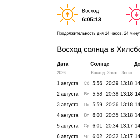
Восход
6:05:13
Продолжительность дня
14 часов
, 24 мину
Восход солнца в Хилсбо
Дата
Солнце
До
2026
Восход
Закат
Зенит
1 августа
Сб
5:56
20:39
13:18
14
2 августа
Вс
5:58
20:38
13:18
14
3 августа
Пн
5:59
20:36
13:18
14
4 августа
Вт
6:00
20:35
13:18
14
5 августа
Ср
6:01
20:34
13:17
14
6 августа
Чт
6:02
20:32
13:17
14