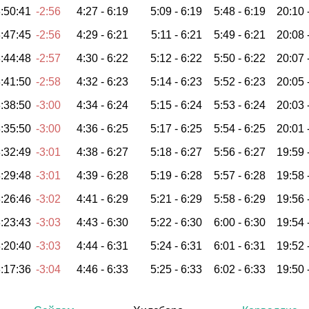
:50:41
-2:56
4:27 -
6:19
5:09 -
6:19
5:48 -
6:19
20:10 
:47:45
-2:56
4:29 -
6:21
5:11 -
6:21
5:49 -
6:21
20:08 
:44:48
-2:57
4:30 -
6:22
5:12 -
6:22
5:50 -
6:22
20:07 
:41:50
-2:58
4:32 -
6:23
5:14 -
6:23
5:52 -
6:23
20:05 
:38:50
-3:00
4:34 -
6:24
5:15 -
6:24
5:53 -
6:24
20:03 
:35:50
-3:00
4:36 -
6:25
5:17 -
6:25
5:54 -
6:25
20:01 
:32:49
-3:01
4:38 -
6:27
5:18 -
6:27
5:56 -
6:27
19:59 
:29:48
-3:01
4:39 -
6:28
5:19 -
6:28
5:57 -
6:28
19:58 
:26:46
-3:02
4:41 -
6:29
5:21 -
6:29
5:58 -
6:29
19:56 
:23:43
-3:03
4:43 -
6:30
5:22 -
6:30
6:00 -
6:30
19:54 
:20:40
-3:03
4:44 -
6:31
5:24 -
6:31
6:01 -
6:31
19:52 
:17:36
-3:04
4:46 -
6:33
5:25 -
6:33
6:02 -
6:33
19:50 