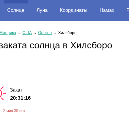
Солнце
Луна
Координаты
Намаз
 Америка
→
США
→
Орегон
→
Хилсборо
заката солнца в Хилсборо
Закат
20:31:16
т
-
2 мин
38 сек