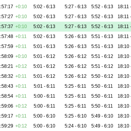
:57:17
+0:10
5:02 -
6:13
5:27 -
6:13
5:52 -
6:13
18:11 
:57:27
+0:10
5:02 -
6:13
5:27 -
6:13
5:52 -
6:13
18:11 
:57:37
+0:10
5:02 -
6:13
5:27 -
6:13
5:52 -
6:13
18:11 
:57:48
+0:11
5:02 -
6:13
5:26 -
6:13
5:51 -
6:13
18:11 
:57:59
+0:11
5:01 -
6:13
5:26 -
6:13
5:51 -
6:13
18:10 
:58:09
+0:10
5:01 -
6:12
5:26 -
6:12
5:51 -
6:12
18:10 
:58:21
+0:12
5:01 -
6:12
5:26 -
6:12
5:51 -
6:12
18:10 
:58:32
+0:11
5:01 -
6:12
5:26 -
6:12
5:50 -
6:12
18:10 
:58:43
+0:11
5:01 -
6:11
5:25 -
6:11
5:50 -
6:11
18:10 
:58:54
+0:11
5:00 -
6:11
5:25 -
6:11
5:50 -
6:11
18:10 
:59:06
+0:12
5:00 -
6:11
5:25 -
6:11
5:50 -
6:11
18:10 
:59:17
+0:11
5:00 -
6:10
5:25 -
6:10
5:49 -
6:10
18:10 
:59:29
+0:12
5:00 -
6:10
5:24 -
6:10
5:49 -
6:10
18:10 