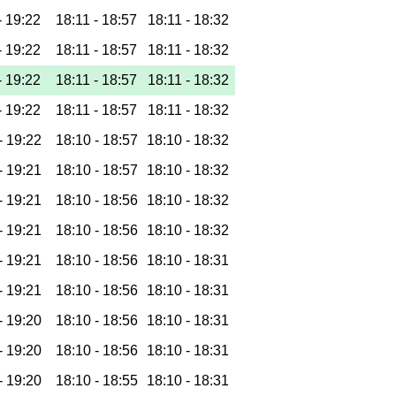
-
19:22
18:11 -
18:57
18:11 -
18:32
-
19:22
18:11 -
18:57
18:11 -
18:32
-
19:22
18:11 -
18:57
18:11 -
18:32
-
19:22
18:11 -
18:57
18:11 -
18:32
-
19:22
18:10 -
18:57
18:10 -
18:32
-
19:21
18:10 -
18:57
18:10 -
18:32
-
19:21
18:10 -
18:56
18:10 -
18:32
-
19:21
18:10 -
18:56
18:10 -
18:32
-
19:21
18:10 -
18:56
18:10 -
18:31
-
19:21
18:10 -
18:56
18:10 -
18:31
-
19:20
18:10 -
18:56
18:10 -
18:31
-
19:20
18:10 -
18:56
18:10 -
18:31
-
19:20
18:10 -
18:55
18:10 -
18:31