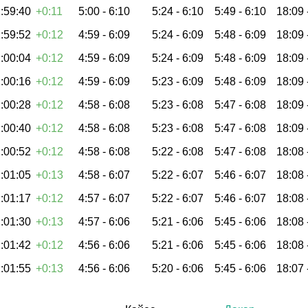
:59:40
+0:11
5:00 -
6:10
5:24 -
6:10
5:49 -
6:10
18:09 
:59:52
+0:12
4:59 -
6:09
5:24 -
6:09
5:48 -
6:09
18:09 
:00:04
+0:12
4:59 -
6:09
5:24 -
6:09
5:48 -
6:09
18:09 
:00:16
+0:12
4:59 -
6:09
5:23 -
6:09
5:48 -
6:09
18:09 
:00:28
+0:12
4:58 -
6:08
5:23 -
6:08
5:47 -
6:08
18:09 
:00:40
+0:12
4:58 -
6:08
5:23 -
6:08
5:47 -
6:08
18:09 
:00:52
+0:12
4:58 -
6:08
5:22 -
6:08
5:47 -
6:08
18:08 
:01:05
+0:13
4:58 -
6:07
5:22 -
6:07
5:46 -
6:07
18:08 
:01:17
+0:12
4:57 -
6:07
5:22 -
6:07
5:46 -
6:07
18:08 
:01:30
+0:13
4:57 -
6:06
5:21 -
6:06
5:45 -
6:06
18:08 
:01:42
+0:12
4:56 -
6:06
5:21 -
6:06
5:45 -
6:06
18:08 
:01:55
+0:13
4:56 -
6:06
5:20 -
6:06
5:45 -
6:06
18:07 