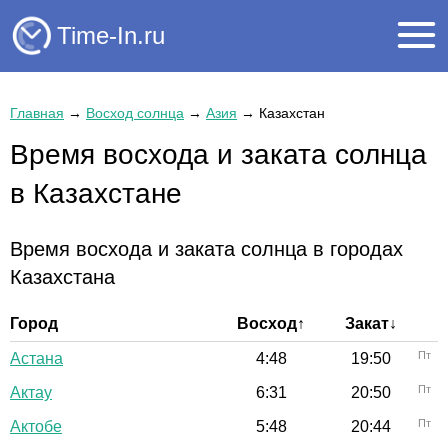
Time-In.ru
Главная
→
Восход солнца
→
Азия
→
Казахстан
Время восхода и заката солнца
в Казахстане
Время восхода и заката солнца в городах
Казахстана
Город
Восход↑
Закат↓
Пт
Астана
4:48
19:50
Пт
Актау
6:31
20:50
Пт
Актобе
5:48
20:44