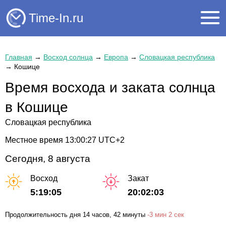
Time-In.ru
Главная
→
Восход солнца
→
Европа
→
Словацкая республика
→
Кошице
Время восхода и заката солнца
в Кошице
Словацкая республика
Местное время
13:00:27
UTC+2
Сегодня, 8 августа
Восход
Закат
5:19:05
20:02:03
Продолжительность дня
14 часов
, 42 минуты
-
3 мин
2 сек