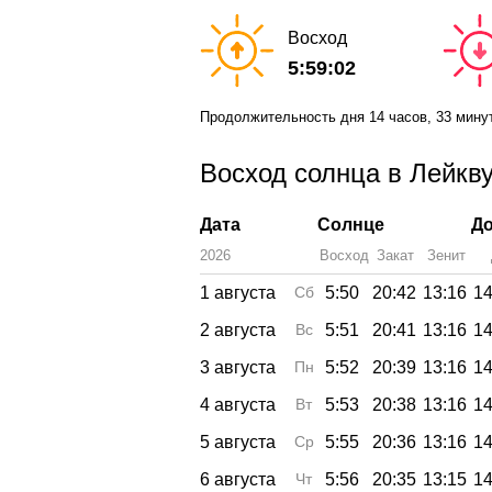
Восход
5:59:02
Продолжительность дня
14 часов
, 33 мину
Восход солнца в Лейкву
Дата
Солнце
До
2026
Восход
Закат
Зенит
1 августа
Сб
5:50
20:42
13:16
14
2 августа
Вс
5:51
20:41
13:16
14
3 августа
Пн
5:52
20:39
13:16
14
4 августа
Вт
5:53
20:38
13:16
14
5 августа
Ср
5:55
20:36
13:16
14
6 августа
Чт
5:56
20:35
13:15
14