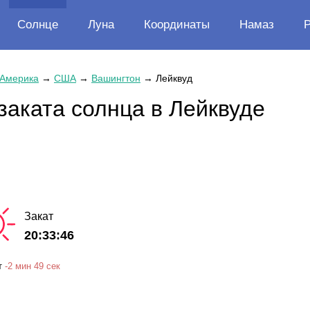
Солнце
Луна
Координаты
Намаз
 Америка
→
США
→
Вашингтон
→
Лейквуд
заката солнца в Лейквуде
Закат
20:33:46
т
-
2 мин
49 сек