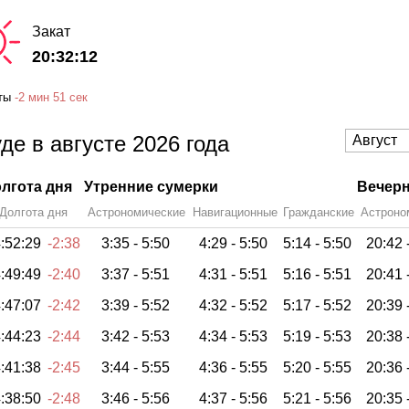
Закат
20:32:12
ты
-
2 мин
51 сек
де в августе 2026 года
лгота дня
Утренние сумерки
Вечерн
Долгота дня
Астрономические
Навигационные
Гражданские
Астроно
:52:29
-2:38
3:35 -
5:50
4:29 -
5:50
5:14 -
5:50
20:42 
:49:49
-2:40
3:37 -
5:51
4:31 -
5:51
5:16 -
5:51
20:41 
:47:07
-2:42
3:39 -
5:52
4:32 -
5:52
5:17 -
5:52
20:39 
:44:23
-2:44
3:42 -
5:53
4:34 -
5:53
5:19 -
5:53
20:38 
:41:38
-2:45
3:44 -
5:55
4:36 -
5:55
5:20 -
5:55
20:36 
:38:50
-2:48
3:46 -
5:56
4:37 -
5:56
5:21 -
5:56
20:35 