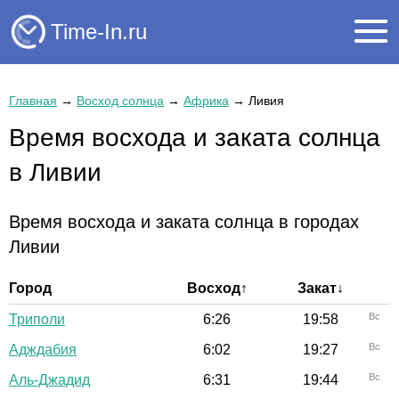
Time-In.ru
Главная
→
Восход солнца
→
Африка
→
Ливия
Время восхода и заката солнца
в Ливии
Время восхода и заката солнца в городах
Ливии
Город
Восход↑
Закат↓
Вс
Триполи
6:26
19:58
Вс
Адждабия
6:02
19:27
Вс
Аль-Джадид
6:31
19:44