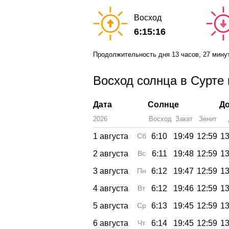
Восход
6:15:16
Продолжительность дня
13 часов
, 27 мину
Восход солнца в Сурте 
Дата
Солнце
До
2026
Восход
Закат
Зенит
1 августа
Сб
6:10
19:49
12:59
13
2 августа
Вс
6:11
19:48
12:59
13
3 августа
Пн
6:12
19:47
12:59
13
4 августа
Вт
6:12
19:46
12:59
13
5 августа
Ср
6:13
19:45
12:59
13
6 августа
Чт
6:14
19:45
12:59
13