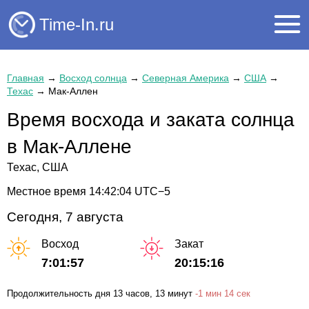
Time-In.ru
Главная
→
Восход солнца
→
Северная Америка
→
США
→
Техас
→
Мак-Аллен
Время восхода и заката солнца
в Мак-Аллене
Техас, США
Местное время
14:42:05
UTC−5
Сегодня, 7 августа
Восход
Закат
7:01:57
20:15:16
Продолжительность дня
13 часов
, 13 минут
-
1 мин
14 сек