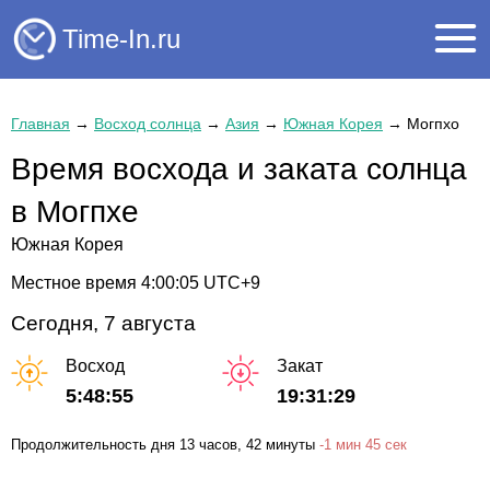
Time-In.ru
Главная
→
Восход солнца
→
Азия
→
Южная Корея
→
Могпхо
Время восхода и заката солнца
в Могпхе
Южная Корея
Местное время
4:00:05
UTC+9
Сегодня, 7 августа
Восход
Закат
5:48:55
19:31:29
Продолжительность дня
13 часов
, 42 минуты
-
1 мин
45 сек