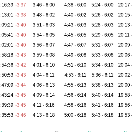
:16:39
-3:37
3:46 -
6:00
4:38 -
6:00
5:24 -
6:00
20:17 
:13:01
-3:38
3:48 -
6:02
4:40 -
6:02
5:26 -
6:02
20:15 
:09:21
-3:40
3:51 -
6:03
4:43 -
6:03
5:28 -
6:03
20:13 
:05:41
-3:40
3:54 -
6:05
4:45 -
6:05
5:29 -
6:05
20:11 
:02:01
-3:40
3:56 -
6:07
4:47 -
6:07
5:31 -
6:07
20:09 
:58:18
-3:43
3:59 -
6:08
4:49 -
6:08
5:33 -
6:08
20:06 
:54:36
-3:42
4:01 -
6:10
4:51 -
6:10
5:34 -
6:10
20:04 
:50:53
-3:43
4:04 -
6:11
4:53 -
6:11
5:36 -
6:11
20:02 
:47:09
-3:44
4:06 -
6:13
4:55 -
6:13
5:38 -
6:13
20:00 
:43:24
-3:45
4:09 -
6:14
4:56 -
6:14
5:40 -
6:14
19:58 
:39:39
-3:45
4:11 -
6:16
4:58 -
6:16
5:41 -
6:16
19:56 
:35:53
-3:46
4:13 -
6:18
5:00 -
6:18
5:43 -
6:18
19:53 