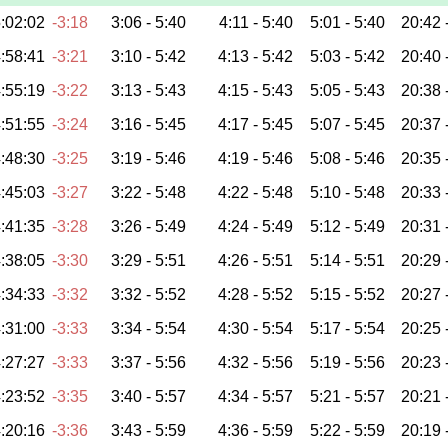
:02:02
-3:18
3:06 -
5:40
4:11 -
5:40
5:01 -
5:40
20:42 
:58:41
-3:21
3:10 -
5:42
4:13 -
5:42
5:03 -
5:42
20:40 
:55:19
-3:22
3:13 -
5:43
4:15 -
5:43
5:05 -
5:43
20:38 
:51:55
-3:24
3:16 -
5:45
4:17 -
5:45
5:07 -
5:45
20:37 
:48:30
-3:25
3:19 -
5:46
4:19 -
5:46
5:08 -
5:46
20:35 
:45:03
-3:27
3:22 -
5:48
4:22 -
5:48
5:10 -
5:48
20:33 
:41:35
-3:28
3:26 -
5:49
4:24 -
5:49
5:12 -
5:49
20:31 
:38:05
-3:30
3:29 -
5:51
4:26 -
5:51
5:14 -
5:51
20:29 
:34:33
-3:32
3:32 -
5:52
4:28 -
5:52
5:15 -
5:52
20:27 
:31:00
-3:33
3:34 -
5:54
4:30 -
5:54
5:17 -
5:54
20:25 
:27:27
-3:33
3:37 -
5:56
4:32 -
5:56
5:19 -
5:56
20:23 
:23:52
-3:35
3:40 -
5:57
4:34 -
5:57
5:21 -
5:57
20:21 
:20:16
-3:36
3:43 -
5:59
4:36 -
5:59
5:22 -
5:59
20:19 