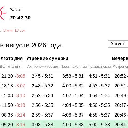
Закат
20:42:30
ы
-
3 мин
18 сек
в августе 2026 года
лгота дня
Утренние сумерки
Вечерн
Долгота дня
Астрономические
Навигационные
Гражданские
Астроно
:21:20
-3:06
2:45 -
5:31
3:58 -
5:31
4:51 -
5:31
20:52 
:18:13
-3:07
2:48 -
5:32
4:00 -
5:32
4:53 -
5:32
20:51 
:15:03
-3:10
2:52 -
5:34
4:02 -
5:34
4:54 -
5:34
20:49 
:11:50
-3:13
2:56 -
5:35
4:04 -
5:35
4:56 -
5:35
20:47 
:08:36
-3:14
2:59 -
5:37
4:06 -
5:37
4:58 -
5:37
20:46 
:05:20
-3:16
3:03 -
5:38
4:09 -
5:38
5:00 -
5:38
20:44 