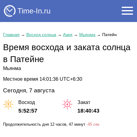
Time-In.ru
Главная
→
Восход солнца
→
Азия
→
Мьянма
→
Патейн
Время восхода и заката солнца
в Патейне
Мьянма
Местное время
14:01:37
UTC+6:30
Сегодня, 7 августа
Восход
Закат
5:52:57
18:40:43
Продолжительность дня
12 часов
, 47 минут
-
45 сек