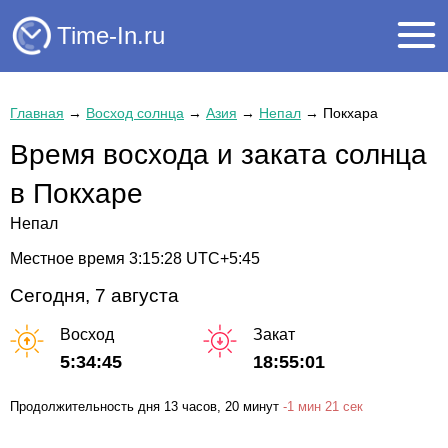
Time-In.ru
Главная
→
Восход солнца
→
Азия
→
Непал
→
Покхара
Время восхода и заката солнца
в Покхаре
Непал
Местное время
3:15:29
UTC+5:45
Сегодня, 7 августа
Восход
Закат
5:34:45
18:55:01
Продолжительность дня
13 часов
, 20 минут
-
1 мин
21 сек