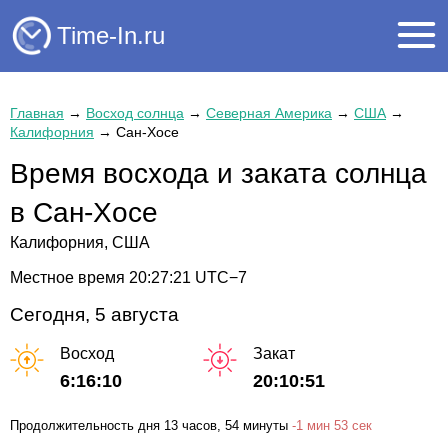
Time-In.ru
Главная
→
Восход солнца
→
Северная Америка
→
США
→
Калифорния
→
Сан-Хосе
Время восхода и заката солнца
в Сан-Хосе
Калифорния, США
Местное время
20:27:21
UTC−7
Сегодня, 5 августа
Восход
Закат
6:16:10
20:10:51
Продолжительность дня
13 часов
, 54 минуты
-
1 мин
53 сек