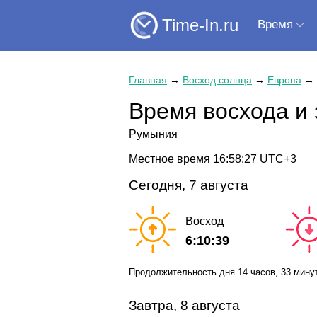
Time-In.ru
Время
Главная
→
Восход солнца
→
Европа
→
Время восхода и
Румыния
Местное время
16:58:27
UTC+3
Сегодня, 7 августа
Восход
6:10:39
Продолжительность дня
14 часов
, 33 мину
Завтра, 8 августа