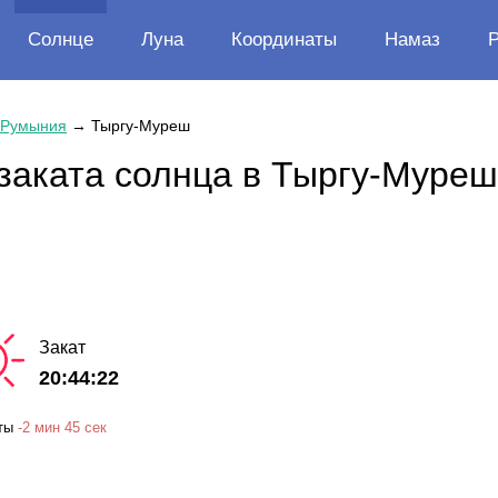
Солнце
Луна
Координаты
Намаз
Румыния
→
Тыргу-Муреш
 заката солнца в Тыргу-Муре
Закат
20:44:22
ты
-
2 мин
45 сек