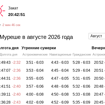
Закат
20:42:51
т
-
2 мин
46 сек
Муреше в августе 2026 года
лгота дня
Утренние сумерки
Вечерн
Долгота дня
Астрономические
Навигационные
Гражданские
Астроно
:49:43
-2:32
3:51 -
6:03
4:43 -
6:03
5:28 -
6:03
20:52 
:47:07
-2:36
3:53 -
6:04
4:45 -
6:04
5:29 -
6:04
20:51 
:44:31
-2:36
3:55 -
6:05
4:47 -
6:05
5:31 -
6:05
20:50 
:41:51
-2:40
3:57 -
6:06
4:48 -
6:06
5:32 -
6:06
20:48 
:39:11
-2:40
4:00 -
6:08
4:50 -
6:08
5:33 -
6:08
20:47 
:36:28
-2:43
4:02 -
6:09
4:52 -
6:09
5:35 -
6:09
20:45 