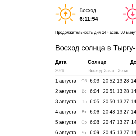
Восход
6:11:54
Продолжительность дня
14 часов
, 30 мину
Восход солнца в Тыргу-
Дата
Солнце
До
2026
Восход
Закат
Зенит
1 августа
Сб
6:03
20:52
13:28
14
2 августа
Вс
6:04
20:51
13:28
14
3 августа
Пн
6:05
20:50
13:27
14
4 августа
Вт
6:06
20:48
13:27
14
5 августа
Ср
6:08
20:47
13:27
14
6 августа
Чт
6:09
20:45
13:27
14