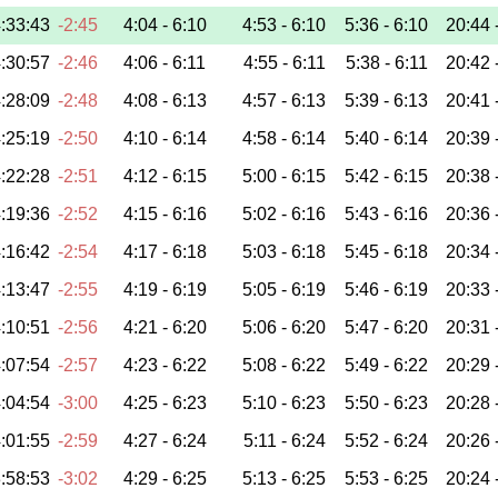
:33:43
-2:45
4:04 -
6:10
4:53 -
6:10
5:36 -
6:10
20:44 
:30:57
-2:46
4:06 -
6:11
4:55 -
6:11
5:38 -
6:11
20:42 
:28:09
-2:48
4:08 -
6:13
4:57 -
6:13
5:39 -
6:13
20:41 
:25:19
-2:50
4:10 -
6:14
4:58 -
6:14
5:40 -
6:14
20:39 
:22:28
-2:51
4:12 -
6:15
5:00 -
6:15
5:42 -
6:15
20:38 
:19:36
-2:52
4:15 -
6:16
5:02 -
6:16
5:43 -
6:16
20:36 
:16:42
-2:54
4:17 -
6:18
5:03 -
6:18
5:45 -
6:18
20:34 
:13:47
-2:55
4:19 -
6:19
5:05 -
6:19
5:46 -
6:19
20:33 
:10:51
-2:56
4:21 -
6:20
5:06 -
6:20
5:47 -
6:20
20:31 
:07:54
-2:57
4:23 -
6:22
5:08 -
6:22
5:49 -
6:22
20:29 
:04:54
-3:00
4:25 -
6:23
5:10 -
6:23
5:50 -
6:23
20:28 
:01:55
-2:59
4:27 -
6:24
5:11 -
6:24
5:52 -
6:24
20:26 
:58:53
-3:02
4:29 -
6:25
5:13 -
6:25
5:53 -
6:25
20:24 