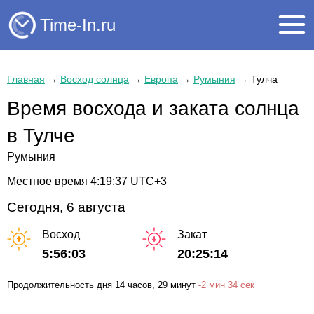
Time-In.ru
Главная
→
Восход солнца
→
Европа
→
Румыния
→
Тулча
Время восхода и заката солнца
в Тулче
Румыния
Местное время
4:19:38
UTC+3
Сегодня, 6 августа
Восход
Закат
5:56:03
20:25:14
Продолжительность дня
14 часов
, 29 минут
-
2 мин
34 сек