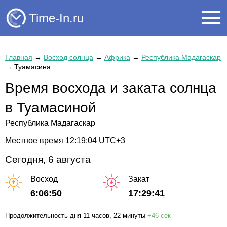
Time-In.ru
Главная
→
Восход солнца
→
Африка
→
Республика Мадагаскар
→
Туамасина
Время восхода и заката солнца
в Туамасиной
Республика Мадагаскар
Местное время
12:19:04
UTC+3
Сегодня, 6 августа
Восход
Закат
6:06:50
17:29:41
Продолжительность дня
11 часов
, 22 минуты
+
46 сек