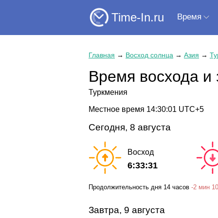
Time-In.ru
Время
Главная
→
Восход солнца
→
Азия
→
Ту
Время восхода и
Туркмения
Местное время
14:30:01
UTC+5
Сегодня, 8 августа
Восход
6:33:31
Продолжительность дня
14 часов
-
2 мин
10
Завтра, 9 августа