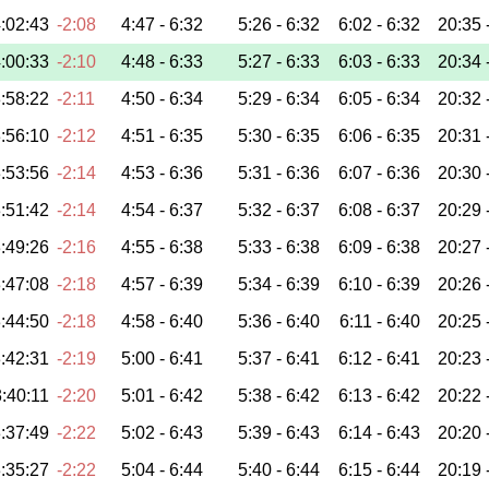
:02:43
-2:08
4:47 -
6:32
5:26 -
6:32
6:02 -
6:32
20:35 
:00:33
-2:10
4:48 -
6:33
5:27 -
6:33
6:03 -
6:33
20:34 
:58:22
-2:11
4:50 -
6:34
5:29 -
6:34
6:05 -
6:34
20:32 
:56:10
-2:12
4:51 -
6:35
5:30 -
6:35
6:06 -
6:35
20:31 
:53:56
-2:14
4:53 -
6:36
5:31 -
6:36
6:07 -
6:36
20:30 
:51:42
-2:14
4:54 -
6:37
5:32 -
6:37
6:08 -
6:37
20:29 
:49:26
-2:16
4:55 -
6:38
5:33 -
6:38
6:09 -
6:38
20:27 
:47:08
-2:18
4:57 -
6:39
5:34 -
6:39
6:10 -
6:39
20:26 
:44:50
-2:18
4:58 -
6:40
5:36 -
6:40
6:11 -
6:40
20:25 
:42:31
-2:19
5:00 -
6:41
5:37 -
6:41
6:12 -
6:41
20:23 
:40:11
-2:20
5:01 -
6:42
5:38 -
6:42
6:13 -
6:42
20:22 
:37:49
-2:22
5:02 -
6:43
5:39 -
6:43
6:14 -
6:43
20:20 
:35:27
-2:22
5:04 -
6:44
5:40 -
6:44
6:15 -
6:44
20:19 