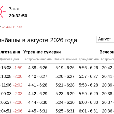
Закат
20:32:50
т
-
2 мин
11 сек
енбашы в августе 2026 года
лгота дня
Утренние сумерки
Вечерн
Долгота дня
Астрономические
Навигационные
Гражданские
Астроно
:15:08
-1:59
4:38 -
6:26
5:19 -
6:26
5:56 -
6:26
20:42 
:13:08
-2:00
4:40 -
6:27
5:20 -
6:27
5:57 -
6:27
20:41 
:11:06
-2:02
4:41 -
6:28
5:21 -
6:28
5:58 -
6:28
20:39 
:09:03
-2:03
4:42 -
6:29
5:23 -
6:29
5:59 -
6:29
20:38 
:06:57
-2:06
4:44 -
6:30
5:24 -
6:30
6:00 -
6:30
20:37 
:04:51
-2:06
4:45 -
6:31
5:25 -
6:31
6:01 -
6:31
20:36 