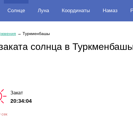
Солнце
Луна
Координаты
Намаз
ркмения
→
Туркменбашы
 заката солнца в Туркменбаш
Закат
20:34:04
 сек