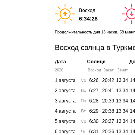
Восход
6:34:28
Продолжительность дня
13 часов
, 58 мину
Восход солнца в Туркм
Дата
Солнце
До
2026
Восход
Закат
Зенит
1 августа
Сб
6:26
20:42
13:34
14
2 августа
Вс
6:27
20:41
13:34
14
3 августа
Пн
6:28
20:39
13:34
14
4 августа
Вт
6:29
20:38
13:34
14
5 августа
Ср
6:30
20:37
13:34
14
6 августа
Чт
6:31
20:36
13:34
14