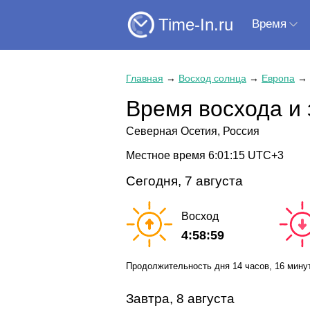
Time-In.ru
Время
Главная
→
Восход солнца
→
Европа
→
Время восхода и 
Северная Осетия, Россия
Местное время
6:01:16
UTC+3
Сегодня, 7 августа
Восход
4:58:59
Продолжительность дня
14 часов
, 16 мину
Завтра, 8 августа