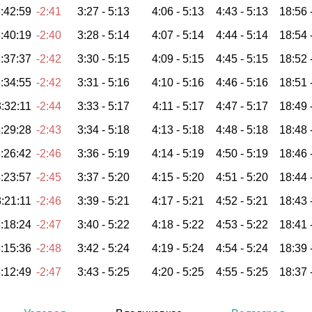
:42:59
-2:41
3:27 -
5:13
4:06 -
5:13
4:43 -
5:13
18:56 
:40:19
-2:40
3:28 -
5:14
4:07 -
5:14
4:44 -
5:14
18:54 
:37:37
-2:42
3:30 -
5:15
4:09 -
5:15
4:45 -
5:15
18:52 
:34:55
-2:42
3:31 -
5:16
4:10 -
5:16
4:46 -
5:16
18:51 
:32:11
-2:44
3:33 -
5:17
4:11 -
5:17
4:47 -
5:17
18:49 
:29:28
-2:43
3:34 -
5:18
4:13 -
5:18
4:48 -
5:18
18:48 
:26:42
-2:46
3:36 -
5:19
4:14 -
5:19
4:50 -
5:19
18:46 
:23:57
-2:45
3:37 -
5:20
4:15 -
5:20
4:51 -
5:20
18:44 
:21:11
-2:46
3:39 -
5:21
4:17 -
5:21
4:52 -
5:21
18:43 
:18:24
-2:47
3:40 -
5:22
4:18 -
5:22
4:53 -
5:22
18:41 
:15:36
-2:48
3:42 -
5:24
4:19 -
5:24
4:54 -
5:24
18:39 
:12:49
-2:47
3:43 -
5:25
4:20 -
5:25
4:55 -
5:25
18:37 