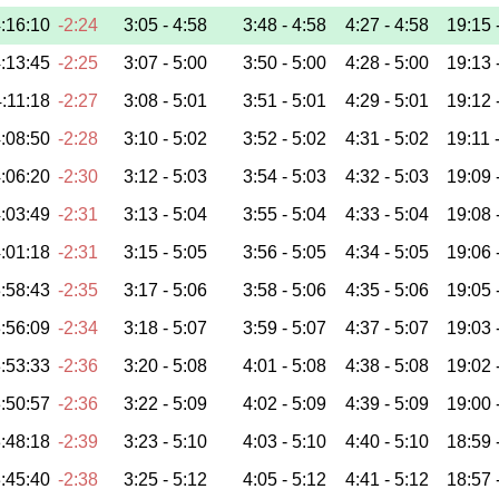
:16:10
-2:24
3:05 -
4:58
3:48 -
4:58
4:27 -
4:58
19:15 
:13:45
-2:25
3:07 -
5:00
3:50 -
5:00
4:28 -
5:00
19:13 
:11:18
-2:27
3:08 -
5:01
3:51 -
5:01
4:29 -
5:01
19:12 
:08:50
-2:28
3:10 -
5:02
3:52 -
5:02
4:31 -
5:02
19:11 
:06:20
-2:30
3:12 -
5:03
3:54 -
5:03
4:32 -
5:03
19:09 
:03:49
-2:31
3:13 -
5:04
3:55 -
5:04
4:33 -
5:04
19:08 
:01:18
-2:31
3:15 -
5:05
3:56 -
5:05
4:34 -
5:05
19:06 
:58:43
-2:35
3:17 -
5:06
3:58 -
5:06
4:35 -
5:06
19:05 
:56:09
-2:34
3:18 -
5:07
3:59 -
5:07
4:37 -
5:07
19:03 
:53:33
-2:36
3:20 -
5:08
4:01 -
5:08
4:38 -
5:08
19:02 
:50:57
-2:36
3:22 -
5:09
4:02 -
5:09
4:39 -
5:09
19:00 
:48:18
-2:39
3:23 -
5:10
4:03 -
5:10
4:40 -
5:10
18:59 
:45:40
-2:38
3:25 -
5:12
4:05 -
5:12
4:41 -
5:12
18:57 