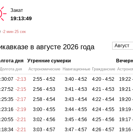
Закат
19:13:49
т
-
2 мин
25 сек
кавказе в августе 2026 года
лгота дня
Утренние сумерки
Вечерн
Долгота дня
Астрономические
Навигационные
Гражданские
Астроно
:30:07
-2:13
2:55 -
4:52
3:40 -
4:52
4:20 -
4:52
19:22 
:27:52
-2:15
2:56 -
4:53
3:41 -
4:53
4:21 -
4:53
19:21 
:25:35
-2:17
2:58 -
4:54
3:43 -
4:54
4:22 -
4:54
19:20 
:23:16
-2:19
3:00 -
4:55
3:44 -
4:55
4:24 -
4:55
19:19 
:20:55
-2:21
3:02 -
4:56
3:45 -
4:56
4:25 -
4:56
19:17 
:18:34
-2:21
3:03 -
4:57
3:47 -
4:57
4:26 -
4:57
19:16 