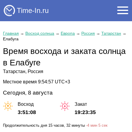
Time-In.ru
Главная
→
Восход солнца
→
Европа
→
Россия
→
Татарстан
→
Елабуга
Время восхода и заката солнца
в Елабуге
Татарстан, Россия
Местное время
9:54:57
UTC+3
Сегодня, 8 августа
Восход
Закат
3:51:08
19:23:35
Продолжительность дня
15 часов
, 32 минуты
-
4 мин
5 сек