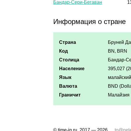
Бандар-Сери-Бегаван
1
Информация о стране
Страна
Бруней Д
Код
BN, BRN
Столица
Бандар-С
Население
395,027 (2
Язык
малайски
Валюта
BND (Dolla
Граничит
Малайзия
© time-in.ru, 2017 — 2026
to@nel