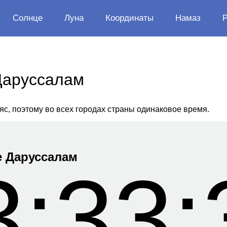
Солнце
Луна
Координаты
Намаз
Даруссалам
яс, поэтому во всех городах страны одинаковое время.
е Даруссалам
3:33: